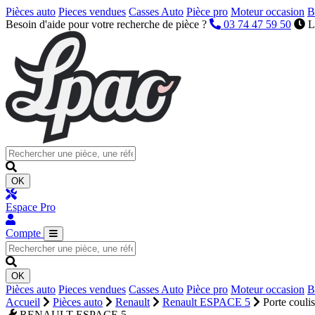
Pièces auto
Pieces vendues
Casses Auto
Pièce pro
Moteur occasion
B
Besoin d'aide pour votre recherche de pièce ?
03 74 47 59 50
L
OK
Espace Pro
Compte
OK
Pièces auto
Pieces vendues
Casses Auto
Pièce pro
Moteur occasion
B
Accueil
Pièces auto
Renault
Renault ESPACE 5
Porte couli
RENAULT ESPACE 5