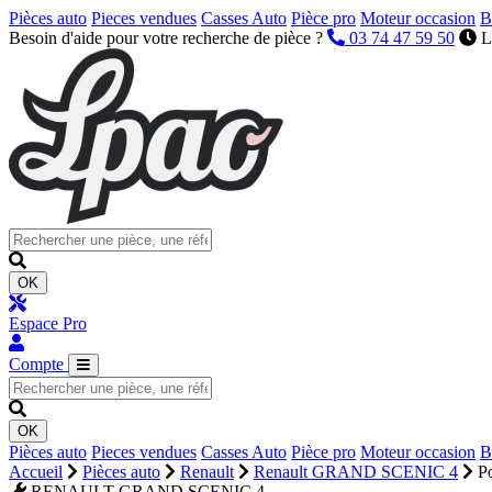
Pièces auto
Pieces vendues
Casses Auto
Pièce pro
Moteur occasion
B
Besoin d'aide pour votre recherche de pièce ?
03 74 47 59 50
L
OK
Espace Pro
Compte
OK
Pièces auto
Pieces vendues
Casses Auto
Pièce pro
Moteur occasion
B
Accueil
Pièces auto
Renault
Renault GRAND SCENIC 4
Po
RENAULT GRAND SCENIC 4