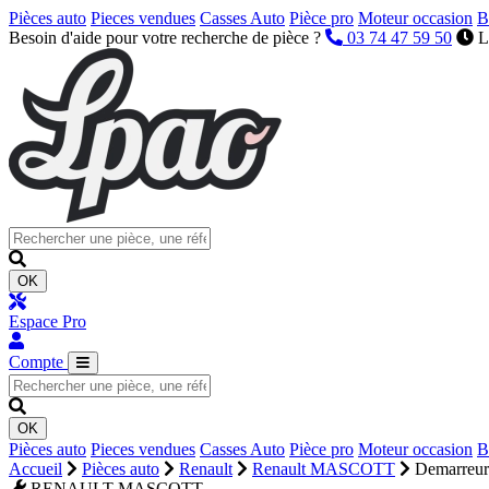
Pièces auto
Pieces vendues
Casses Auto
Pièce pro
Moteur occasion
B
Besoin d'aide pour votre recherche de pièce ?
03 74 47 59 50
L
OK
Espace Pro
Compte
OK
Pièces auto
Pieces vendues
Casses Auto
Pièce pro
Moteur occasion
B
Accueil
Pièces auto
Renault
Renault MASCOTT
Demarreur
RENAULT MASCOTT