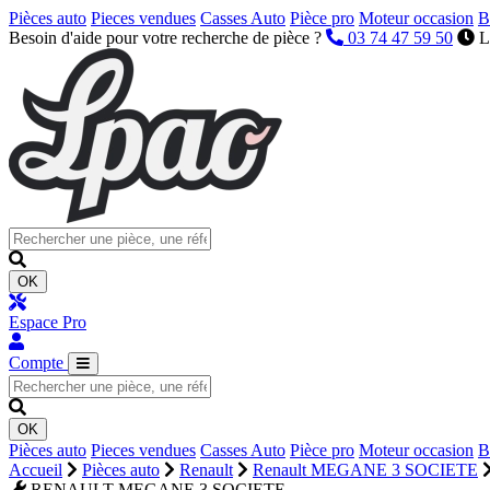
Pièces auto
Pieces vendues
Casses Auto
Pièce pro
Moteur occasion
B
Besoin d'aide pour votre recherche de pièce ?
03 74 47 59 50
L
OK
Espace Pro
Compte
OK
Pièces auto
Pieces vendues
Casses Auto
Pièce pro
Moteur occasion
B
Accueil
Pièces auto
Renault
Renault MEGANE 3 SOCIETE
RENAULT MEGANE 3 SOCIETE