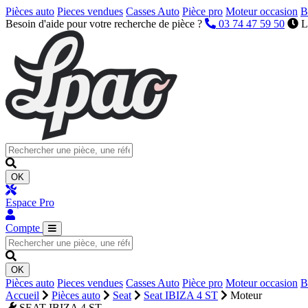
Pièces auto
Pieces vendues
Casses Auto
Pièce pro
Moteur occasion
B
Besoin d'aide pour votre recherche de pièce ?
03 74 47 59 50
L
OK
Espace Pro
Compte
OK
Pièces auto
Pieces vendues
Casses Auto
Pièce pro
Moteur occasion
B
Accueil
Pièces auto
Seat
Seat IBIZA 4 ST
Moteur
SEAT IBIZA 4 ST