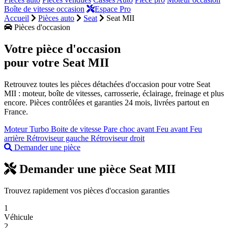
Boîte de vitesse occasion
Espace Pro
Accueil
Pièces auto
Seat
Seat MII
Pièces d'occasion
Votre pièce d'occasion
pour votre
Seat MII
Retrouvez toutes les pièces détachées d'occasion pour votre Seat
MII : moteur, boîte de vitesses, carrosserie, éclairage, freinage et plus
encore. Pièces contrôlées et garanties 24 mois, livrées partout en
France.
Moteur
Turbo
Boite de vitesse
Pare choc avant
Feu avant
Feu
arrière
Rétroviseur gauche
Rétroviseur droit
Demander une pièce
Demander une pièce Seat MII
Trouvez rapidement vos pièces d'occasion garanties
1
Véhicule
2