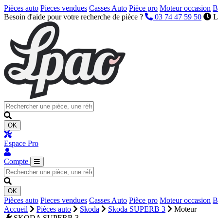
Pièces auto
Pieces vendues
Casses Auto
Pièce pro
Moteur occasion
B
Besoin d'aide pour votre recherche de pièce ?
03 74 47 59 50
L
OK
Espace Pro
Compte
OK
Pièces auto
Pieces vendues
Casses Auto
Pièce pro
Moteur occasion
B
Accueil
Pièces auto
Skoda
Skoda SUPERB 3
Moteur
SKODA SUPERB 3