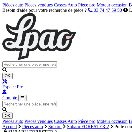
Pièces auto
Pieces vendues
Casses Auto
Pièce pro
Moteur occasion
B
Besoin d'aide pour votre recherche de pièce ?
03 74 47 59 50
L
OK
Espace Pro
Compte
OK
Pièces auto
Pieces vendues
Casses Auto
Pièce pro
Moteur occasion
B
Accueil
Pièces auto
Subaru
Subaru FORESTER 2
Porte cou
SUBARU FORESTER 2