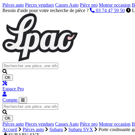
Pièces auto
Pieces vendues
Casses Auto
Pièce pro
Moteur occasion
B
Besoin d'aide pour votre recherche de pièce ?
03 74 47 59 50
L
OK
Espace Pro
Compte
OK
Pièces auto
Pieces vendues
Casses Auto
Pièce pro
Moteur occasion
B
Accueil
Pièces auto
Subaru
Subaru SVX
Porte coulissante 
SUBARU SVX