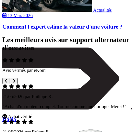
Actualités
13 Mar. 2026
Comment l'expert estime la valeur d'une voiture ?
Les meilleurs avis sur support alternateur
d'occasion
Avis vérifiés par eKomi
21/05/2026 par Philippe R.
"Achat d'un moteur complet. Tourne comme une horloge. Merci !"
Achat vérifié
Dacia
21/05/2026 par Robert F.