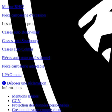
Moteur RH02
Pièce carrosserie d'occasion
Les casses auto proche de chez vous
Casses auto Bouxwiller
Casses auto Strasbourg
Casses auto Colmar
Pièces auto pour professionnel
Pièce carrosserie adaptable
LPAO moto
Déposer une réclamation
Informations
Mentions légales
CGV
Protection des données personnelles
Création de votre compte client