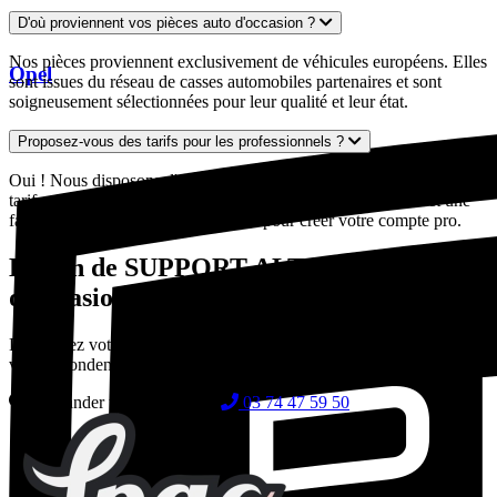
D'où proviennent vos pièces auto d'occasion ?
Nos pièces proviennent exclusivement de véhicules européens. Elles
Opel
sont issues du réseau de casses automobiles partenaires et sont
soigneusement sélectionnées pour leur qualité et leur état.
Proposez-vous des tarifs pour les professionnels ?
Oui ! Nous disposons d'un espace professionnel dédié avec des
tarifs préférentiels, un interlocuteur dédié, des devis express et une
facturation adaptée. Contactez-nous pour créer votre compte pro.
Besoin de SUPPORT ALTERNATEUR
d'occasion ?
Demandez votre devis gratuit en quelques secondes. Nos experts
vous répondent sous 24-48h.
Demander un devis gratuit
03 74 47 59 50