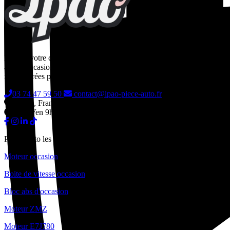
LPAO, votre casse auto en ligne spécialisée dans la vente de pièces
auto d'occasion toutes marques. Pièces contrôlées, garanties 24
mois, livrées partout en France.
03 74 47 59 50
contact@lpao-piece-auto.fr
Alsace, France
Lun-Ven 9h-18h
Pièces auto les plus vendues
Moteur occasion
Boite de vitesse occasion
Bloc abs d'occasion
Moteur ZMZ
Moteur E7J780