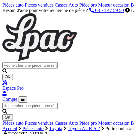
Pièces auto
Pieces vendues
Casses Auto
Pièce pro
Moteur occasion
B
Besoin d'aide pour votre recherche de pièce ?
03 74 47 59 50
L
OK
Espace Pro
Compte
OK
Pièces auto
Pieces vendues
Casses Auto
Pièce pro
Moteur occasion
B
Accueil
Pièces auto
Toyota
Toyota AURIS 2
Porte coulissa
TOYOTA AURIS 2