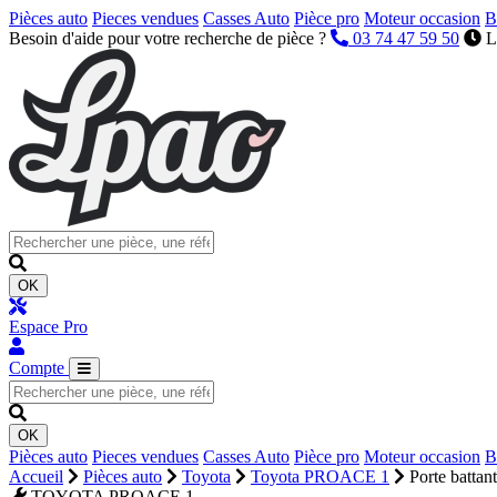
Pièces auto
Pieces vendues
Casses Auto
Pièce pro
Moteur occasion
B
Besoin d'aide pour votre recherche de pièce ?
03 74 47 59 50
L
OK
Espace Pro
Compte
OK
Pièces auto
Pieces vendues
Casses Auto
Pièce pro
Moteur occasion
B
Accueil
Pièces auto
Toyota
Toyota PROACE 1
Porte battant
TOYOTA PROACE 1