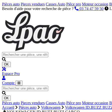
Pièces auto
Pieces vendues
Casses Auto
Pièce pro
Moteur occasion
B
Besoin d'aide pour votre recherche de pièce ?
03 74 47 59 50
L
OK
Espace Pro
Compte
OK
Pièces auto
Pieces vendues
Casses Auto
Pièce pro
Moteur occasion
B
Accueil
Pièces auto
Volkswagen
Volkswagen ID.BUZZ BU
VOLKSWAGEN ID.BUZZ BUZZ CARGO