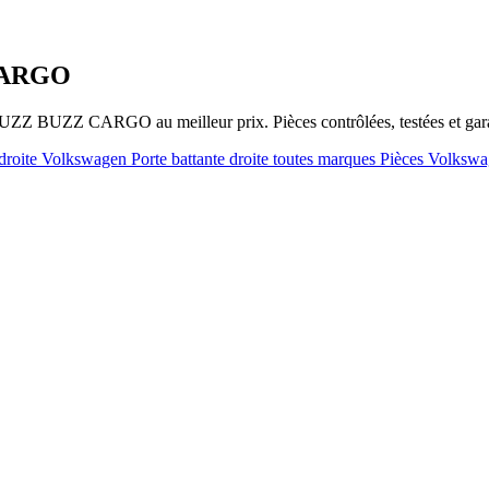
 CARGO
.BUZZ BUZZ CARGO au meilleur prix. Pièces contrôlées, testées et ga
e droite Volkswagen
Porte battante droite toutes marques
Pièces Volksw