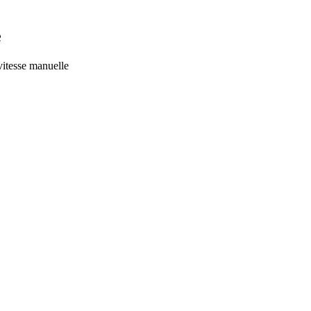
e
vitesse manuelle