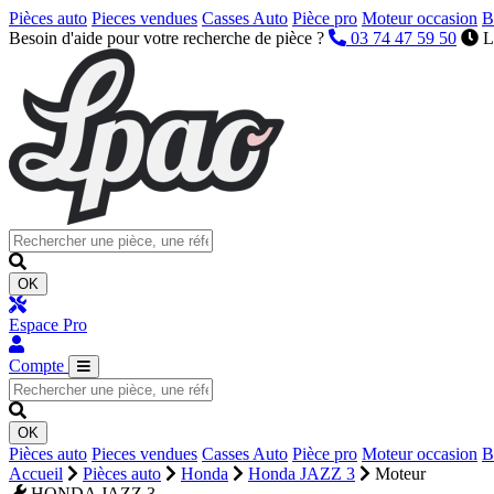
Pièces auto
Pieces vendues
Casses Auto
Pièce pro
Moteur occasion
B
Besoin d'aide pour votre recherche de pièce ?
03 74 47 59 50
L
OK
Espace Pro
Compte
OK
Pièces auto
Pieces vendues
Casses Auto
Pièce pro
Moteur occasion
B
Accueil
Pièces auto
Honda
Honda JAZZ 3
Moteur
HONDA JAZZ 3