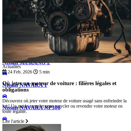
Nissan MICRA 5
Nissan MURANO 1
Nissan MURANO 2
Actualités
24 Feb. 2026
5 min
Où jeter un moteur de voiture : filières légales et
Nissan NAVARA 1
obligations
Découvrez où jeter votre moteur de voiture usagé sans enfreindre la
loi ! Un guide complet pour recycler ou revendre votre moteur en
Nissan NAVARA NP300
toute légalité.
Lire l'article
Nissan NOTE 1