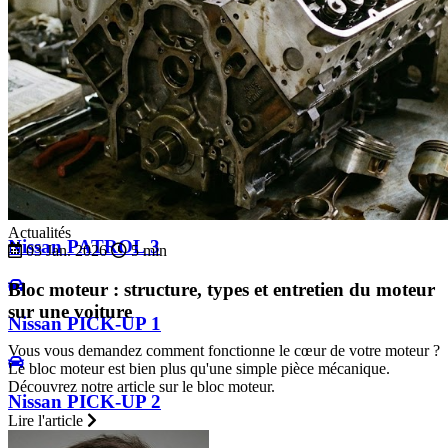
Nissan PATHFINDER 2
Nissan PATROL 1
Nissan PATROL 2
Actualités
Nissan PATROL 3
03 Jan. 2026
5 min
Bloc moteur : structure, types et entretien du moteur
sur une voiture
Nissan PICK-UP 1
Vous vous demandez comment fonctionne le cœur de votre moteur ?
Le bloc moteur est bien plus qu'une simple pièce mécanique.
Découvrez notre article sur le bloc moteur.
Nissan PICK-UP 2
Lire l'article