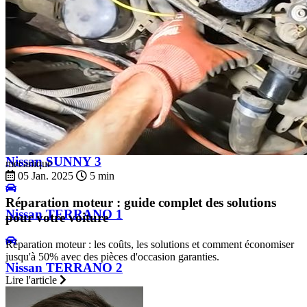
Nissan STANZA
Nissan SUNNY 1
Nissan SUNNY 2
Nissan SUNNY 3
mecanique
05 Jan. 2025
5 min
Réparation moteur : guide complet des solutions
Nissan TERRANO 1
pour votre voiture
Réparation moteur : les coûts, les solutions et comment économiser
jusqu'à 50% avec des pièces d'occasion garanties.
Nissan TERRANO 2
Lire l'article