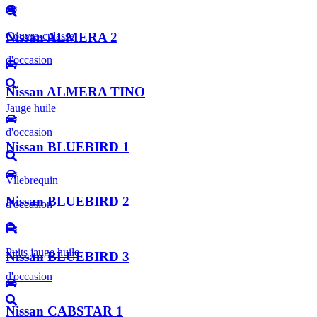
Couvre-culasse
Nissan ALMERA 2
d'occasion
Nissan ALMERA TINO
Jauge huile
d'occasion
Nissan BLUEBIRD 1
Vilebrequin
Nissan BLUEBIRD 2
d'occasion
Puits jauge huile
Nissan BLUEBIRD 3
d'occasion
Nissan CABSTAR 1