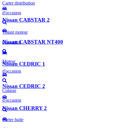
Carter distribution
d'occasion
Nissan CABSTAR 2
Volant moteur
Nissan CABSTAR NT400
d'occasion
Moteur
Nissan CEDRIC 1
d'occasion
Nissan CEDRIC 2
Culasse
d'occasion
Nissan CHERRY 2
Carter huile