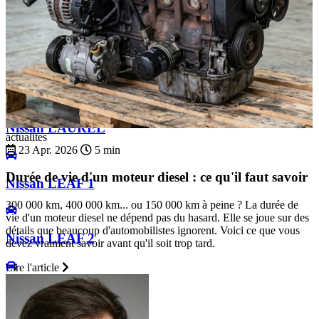
Nissan JUKE 2
Nissan KUBISTAR
Nissan LAUREL
actualites
23 Apr. 2026
5 min
Durée de vie d'un moteur diesel : ce qu'il faut savoir
Nissan LEAF 1
300 000 km, 400 000 km... ou 150 000 km à peine ? La durée de
vie d'un moteur diesel ne dépend pas du hasard. Elle se joue sur des
détails que beaucoup d'automobilistes ignorent. Voici ce que vous
Nissan LEAF 2
devez vraiment savoir avant qu'il soit trop tard.
Lire l'article
Nissan MAXIMA 1