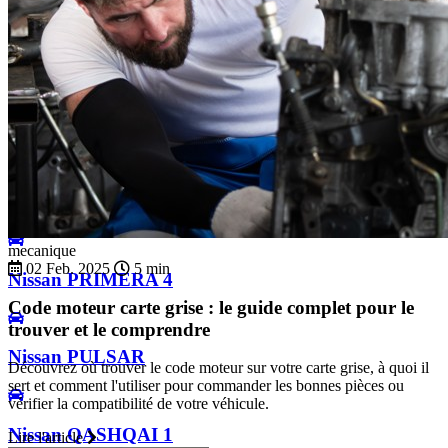
Nissan PRIMERA 1
Nissan PRIMERA 2
Nissan PRIMERA 3
mecanique
02 Feb. 2025
5 min
Nissan PRIMERA 4
Code moteur carte grise : le guide complet pour le
trouver et le comprendre
Nissan PULSAR
Découvrez où trouver le code moteur sur votre carte grise, à quoi il
sert et comment l'utiliser pour commander les bonnes pièces ou
vérifier la compatibilité de votre véhicule.
Nissan QASHQAI 1
Lire l'article