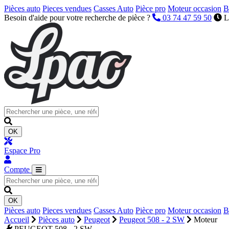
Pièces auto
Pieces vendues
Casses Auto
Pièce pro
Moteur occasion
B
Besoin d'aide pour votre recherche de pièce ?
03 74 47 59 50
L
OK
Espace Pro
Compte
OK
Pièces auto
Pieces vendues
Casses Auto
Pièce pro
Moteur occasion
B
Accueil
Pièces auto
Peugeot
Peugeot 508 - 2 SW
Moteur
PEUGEOT 508 - 2 SW