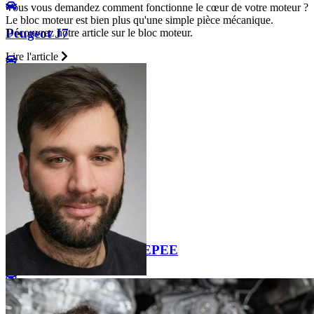
Vous vous demandez comment fonctionne le cœur de votre moteur ?
Le bloc moteur est bien plus qu'une simple pièce mécanique.
Peugeot J7
Découvrez notre article sur le bloc moteur.
Lire l'article
Peugeot J9
Peugeot PARTNER 1
Peugeot PARTNER 2
Peugeot PARTNER 2 TEPEE
Peugeot PARTNER 3