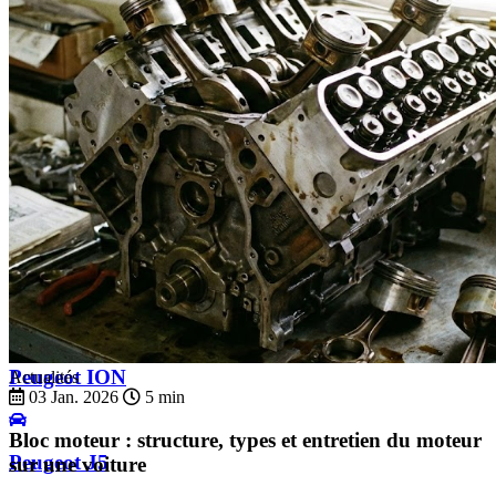
Peugeot EXPERT 1
Peugeot EXPERT 2
Peugeot EXPERT 3
Peugeot EXPERT 4
Peugeot ION
Actualités
03 Jan. 2026
5 min
Bloc moteur : structure, types et entretien du moteur
Peugeot J5
sur une voiture