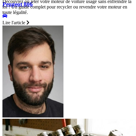
Découvrez où jeter votre moteur de voiture usagé sans enfreindre la
Peugeot 806
loi ! Un guide complet pour recycler ou revendre votre moteur en
toute légalité.
Lire l'article
Peugeot 807
Peugeot BIPPER
Peugeot BOXER 1
Peugeot BOXER 2
Peugeot BOXER 3