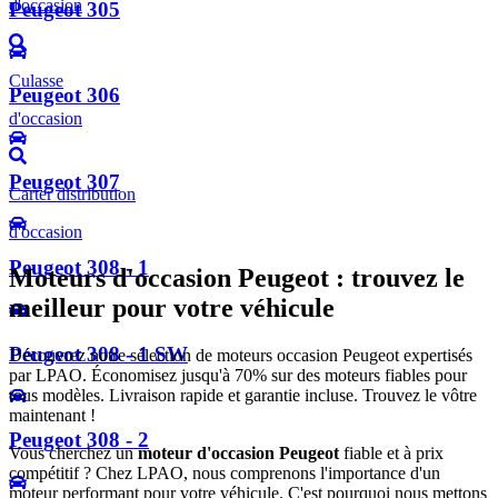
d'occasion
Peugeot 305
Culasse
Peugeot 306
d'occasion
Peugeot 307
Carter distribution
d'occasion
Peugeot 308 - 1
Moteurs d'occasion Peugeot : trouvez le
meilleur pour votre véhicule
Peugeot 308 - 1 SW
Découvrez notre sélection de moteurs occasion Peugeot expertisés
par LPAO. Économisez jusqu'à 70% sur des moteurs fiables pour
tous modèles. Livraison rapide et garantie incluse. Trouvez le vôtre
maintenant !
Peugeot 308 - 2
Vous cherchez un
moteur d'occasion Peugeot
fiable et à prix
compétitif ? Chez LPAO, nous comprenons l'importance d'un
moteur performant pour votre véhicule. C'est pourquoi nous mettons