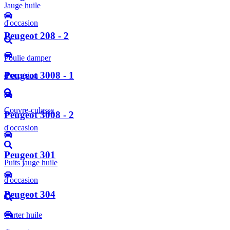
Jauge huile
d'occasion
Peugeot 208 - 2
Poulie damper
Peugeot 3008 - 1
d'occasion
Couvre-culasse
Peugeot 3008 - 2
d'occasion
Peugeot 301
Puits jauge huile
d'occasion
Peugeot 304
Carter huile