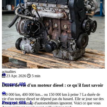
Peugeot 404
Peugeot 405
Peugeot 406
Peugeot 407
actualites
23 Apr. 2026
5 min
Peugeot 408
Durée de vie d'un moteur diesel : ce qu'il faut savoir
300 000 km, 400 000 km... ou 150 000 km à peine ? La durée de
vie d'un moteur diesel ne dépend pas du hasard. Elle se joue sur des
Peugeot 408 - 1
détails que beaucoup d'automobilistes ignorent. Voici ce que vous