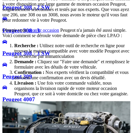
à votre disposition une large gamme de moteurs occasion Peugeot,
Peugeot 308 - 2 SW
soigneusement sélectionnés et testés par nos experts. Que vous ayez
une 206, une 308 ou un 3008, nous avons le moteur qu'il vous faut
pour redonner vie à votre Peugeot.
Peugeot 308 - 3
Obtenir votre
moteur occasion
Peugeot n'a jamais été aussi simple.
Voici comment se déroule votre demande de pièce chez LPAO :
Recherche :
Utilisez notre outil de recherche en ligne pour
trouver le moteur compatible avec votre modèle Peugeot avec
Peugeot 308 - 3 SW
la recherche par immatriculation
Demande :
Cliquez sur "Faire une demande" et remplissez le
formulaire avec les détails de votre véhicule.
Confirmation :
Nos experts vérifient la compatibilité et vous
Peugeot 309
envoient une confirmation avec un devis détaillé.
Livraison :
Une fois votre commande validée, nous
organisons la livraison rapide de votre moteur occasion
Peugeot, que ce soit à votre domicile ou chez votre garagiste.
Peugeot 4007
Peugeot 4008