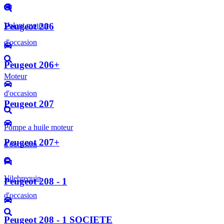
Volant moteur
Peugeot 206
d'occasion
Peugeot 206+
Moteur
d'occasion
Peugeot 207
Pompe a huile moteur
Peugeot 207+
d'occasion
Vilebrequin
Peugeot 208 - 1
d'occasion
Peugeot 208 - 1 SOCIETE