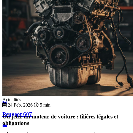
Peugeot 508 - 2
Peugeot 508 - 2 SW
Peugeot 604
Peugeot 605
Actualités
24 Feb. 2026
5 min
Peugeot 607
Où jeter un moteur de voiture : filières légales et
obligations