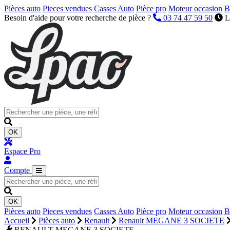
Pièces auto
Pieces vendues
Casses Auto
Pièce pro
Moteur occasion
B
Besoin d'aide pour votre recherche de pièce ?
03 74 47 59 50
L
OK
Espace Pro
Compte
OK
Pièces auto
Pieces vendues
Casses Auto
Pièce pro
Moteur occasion
B
Accueil
Pièces auto
Renault
Renault MEGANE 3 SOCIETE
RENAULT MEGANE 3 SOCIETE